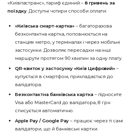
«Київпастранс», тариф єдиний –
8 гривень за
поїздку
. Доступні чотири способи оплати:
«Київська смарт-картка»
– багаторазова
безконтактна картка, поповнюється на
станціях метро, у терміналах і через мобільні
застосунки. Дозволяє пересадки на інші
маршрути протягом 90 хвилин за одну плату.
QR-квиток у застосунку «Київ Цифровий»
–
купується в смартфоні, прикладається до
валідатора.
Безконтактна банківська картка
– підносите
Visa або MasterCard до валідатора, 8 грн
списується автоматично.
Apple Pay / Google Pay
– працює через ті самі
валідатори, що й банківські картки.