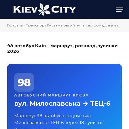
Головна
»
Транспорт Києва – повний путівник громадським транспортом
98 автобус Київ – маршрут, розклад, зупинки
2026
98
АВТОБУСНИЙ МАРШРУТ КИЄВА
вул. Милославська → ТЕЦ-6
Маршрут 98 автобуса з’єднує вул.
Милославська і ТЕЦ-6 через 18 зупинок.