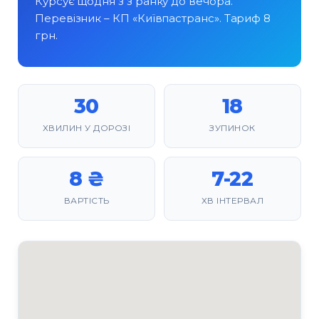
Курсує щодня з з ранку до вечора.
Перевізник – КП «Київпастранс». Тариф 8
грн.
30
18
ХВИЛИН У ДОРОЗІ
ЗУПИНОК
8 ₴
7-22
ВАРТІСТЬ
ХВ ІНТЕРВАЛ