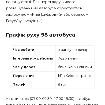
початку статті. Для перегляду живого
розташування 98 автобуса користуйтесь
застосунком «Київ Цифровий» або сервісом
EasyWay (eway.in.ua).
Графік руху 98 автобуса
Час роботи
з ранку до вечора
Інтервал між рейсами
7-22 хвилин
Час у дорозі
близько 30 хвилин
Перевізник
КП «Київпастранс»
Тариф
8 грн
У години пік (07:00-09:30 і 17:00-19:30) автобус
курсує з мінімальними інтервалами, у вечірній час