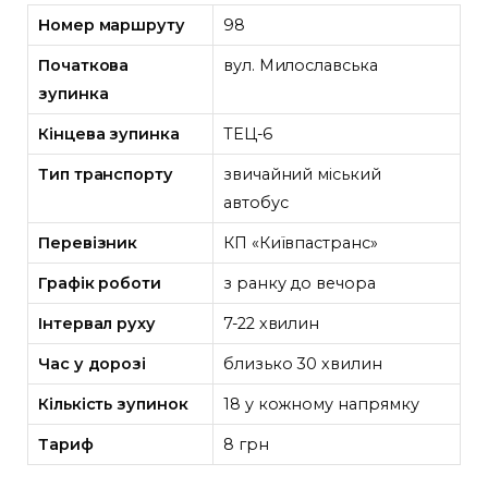
Номер маршруту
98
Початкова
вул. Милославська
зупинка
Кінцева зупинка
ТЕЦ-6
Тип транспорту
звичайний міський
автобус
Перевізник
КП «Київпастранс»
Графік роботи
з ранку до вечора
Інтервал руху
7-22 хвилин
Час у дорозі
близько 30 хвилин
Кількість зупинок
18 у кожному напрямку
Тариф
8 грн