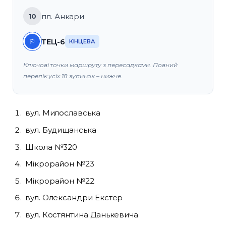
пл. Анкари
10
ТЕЦ-6
⚐
КІНЦЕВА
Ключові точки маршруту з пересадками. Повний
перелік усіх 18 зупинок – нижче.
вул. Милославська
вул. Будищанська
Школа №320
Мікрорайон №23
Мікрорайон №22
вул. Олександри Екстер
вул. Костянтина Данькевича