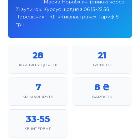
Святошин
і Масив Новобіличі (ринок) через
21 зупинок. Курсує щодня з 06:15-22:58.
Перевізник – КП «Київпастранс». Тариф 8
грн.
28
21
ХВИЛИН У ДОРОЗІ
ЗУПИНОК
7
8 ₴
КМ МАРШРУТУ
ВАРТІСТЬ
33-55
ХВ ІНТЕРВАЛ