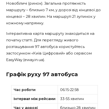
Новобіличі (ринок). Загальна протяжність
маршруту – близько 7 км, у дорозі від кінцевої до
кінцевої – 28 хвилин. На маршруті 21 зупинок у
кожному напрямку.
Інтерактивна карта маршруту знаходиться на
початку статті. Для перегляду живого
розташування 97 автобуса користуйтесь
застосунком «Київ Цифровий» або сервісом
EasyWay (eway.in.ua).
Графік руху 97 автобуса
Час роботи
06:15-22:58
Інтервал між рейсами
33-55 хвилин
Час у дорозі
близько 28 хвилин