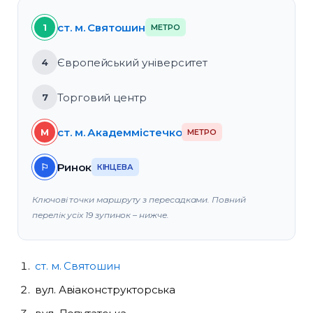
ст. м. Святошин
1
МЕТРО
Європейський університет
4
Торговий центр
7
ст. м. Академмістечко
M
МЕТРО
Ринок
⚐
КІНЦЕВА
Ключові точки маршруту з пересадками. Повний
перелік усіх 19 зупинок – нижче.
ст. м. Святошин
вул. Авіаконструкторська