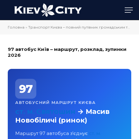
Головна
»
Транспорт Києва – повний путівник громадським транспортом
97 автобус Київ – маршрут, розклад, зупинки
2026
97
АВТОБУСНИЙ МАРШРУТ КИЄВА
ст. м. Святошин
→ Масив
Новобіличі (ринок)
Маршрут 97 автобуса з’єднує
ст. м.