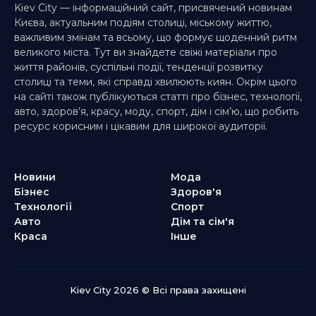
Kiev City — інформаційний сайт, присвячений новинам
Києва, актуальним подіям столиці, міському життю,
важливим змінам та всьому, що формує щоденний ритм
великого міста. Тут ви знайдете свіжі матеріали про
життя районів, суспільні події, тенденції розвитку
столиці та теми, які справді хвилюють киян. Окрім цього
на сайті також публікуються статті про бізнес, технології,
авто, здоров’я, красу, моду, спорт, дім і сім’ю, що робить
ресурс корисним і цікавим для широкої аудиторії.
Новини
Мода
Бізнес
Здоров'я
Технології
Спорт
Авто
Дім та сім'я
Краса
Інше
Kiev City 2026 © Всі права захищені