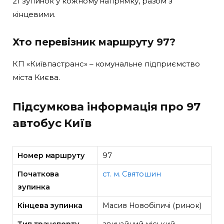
21 зупинок у кожному напрямку, разом з
кінцевими.
Хто перевізник маршруту 97?
КП «Київпастранс» – комунальне підприємство
міста Києва.
Підсумкова інформація про 97
автобус Київ
Номер маршруту
97
Початкова
ст. м. Святошин
зупинка
Кінцева зупинка
Масив Новобіличі (ринок)
Тип транспорту
звичайний міський