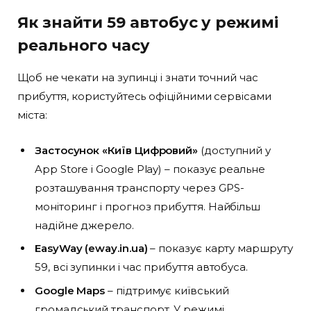
Як знайти 59 автобус у режимі
реального часу
Щоб не чекати на зупинці і знати точний час
прибуття, користуйтесь офіційними сервісами
міста:
Застосунок «Київ Цифровий»
(доступний у
App Store і Google Play) – показує реальне
розташування транспорту через GPS-
моніторинг і прогноз прибуття. Найбільш
надійне джерело.
EasyWay (eway.in.ua)
– показує карту маршруту
59, всі зупинки і час прибуття автобуса.
Google Maps
– підтримує київський
громадський транспорт. У режимі