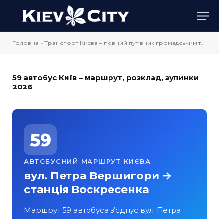
Головна
»
Транспорт Києва – повний путівник громадським транспортом
59 автобус Київ – маршрут, розклад, зупинки
2026
59
АВТОБУСНИЙ МАРШРУТ КИЄВА
вул. Петра Вершигори →
станція Воскресенка
Маршрут 59 автобуса з’єднує вул. Петра