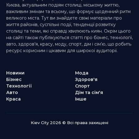
Києва, актуальним подіям столиці, міському життю,
важливим змінам та всьому, що формує щоденний ритм
великого міста. Тут ви знайдете свіжі матеріали про
життя районів, суспільні події, тенденції розвитку
столиці та теми, які справді хвилюють киян. Окрім цього
на сайті також публікуються статті про бізнес, технології,
авто, здоров’я, красу, моду, спорт, дім і сім’ю, що робить
ресурс корисним і цікавим для широкої аудиторії.
Новини
Мода
Бізнес
Здоров'я
Технології
Спорт
Авто
Дім та сім'я
Краса
Інше
Kiev City 2026 © Всі права захищені