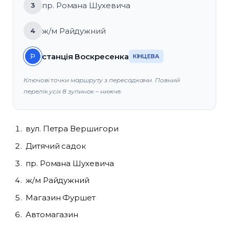
пр. Романа Шухевича
3
ж/м Райдужний
4
станція Воскресенка
⚐
КІНЦЕВА
Ключові точки маршруту з пересадками. Повний
перелік усіх 8 зупинок – нижче.
вул. Петра Вершигори
Дитячий садок
пр. Романа Шухевича
ж/м Райдужний
Магазин Фуршет
Автомагазин