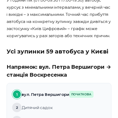
У години пік (07:00-09:30 і 17:00-19:30) автобус
курсує з мінімальними інтервалами, у вечірній час
і вихідні – з максимальними. Точний час прибуття
автобуса на конкретну зупинку завжди дивіться у
застосунку «Київ Цифровий» – графік може
коригуватись у разі заторів або технічних причин.
Усі зупинки 59 автобуса у Києві
Напрямок: вул. Петра Вершигори →
станція Воскресенка
вул. Петра Вершигори
1
ПОЧАТКОВА
Дитячий садок
2