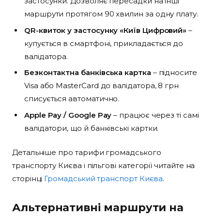
застосунки. Дозволяє пересадки на інші
маршрути протягом 90 хвилин за одну плату.
QR-квиток у застосунку «Київ Цифровий»
–
купується в смартфоні, прикладається до
валідатора.
Безконтактна банківська картка
– підносите
Visa або MasterCard до валідатора, 8 грн
списується автоматично.
Apple Pay / Google Pay
– працює через ті самі
валідатори, що й банківські картки.
Детальніше про тарифи громадського
транспорту Києва і пільгові категорії читайте на
сторінці
Громадський транспорт Києва
.
Альтернативні маршрути на