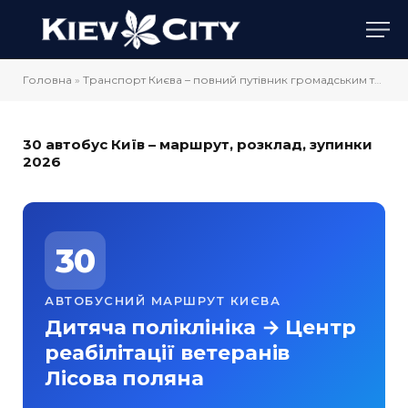
Головна
»
Транспорт Києва – повний путівник громадським транспортом
30 автобус Київ – маршрут, розклад, зупинки
2026
30
АВТОБУСНИЙ МАРШРУТ КИЄВА
Дитяча поліклініка → Центр
реабілітації ветеранів
Лісова поляна