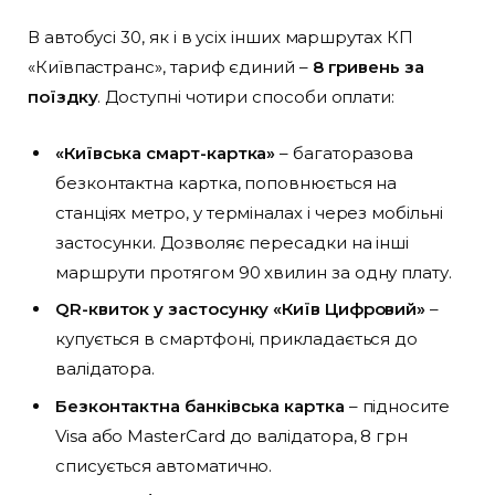
В автобусі 30, як і в усіх інших маршрутах КП
«Київпастранс», тариф єдиний –
8 гривень за
поїздку
. Доступні чотири способи оплати:
«Київська смарт-картка»
– багаторазова
безконтактна картка, поповнюється на
станціях метро, у терміналах і через мобільні
застосунки. Дозволяє пересадки на інші
маршрути протягом 90 хвилин за одну плату.
QR-квиток у застосунку «Київ Цифровий»
–
купується в смартфоні, прикладається до
валідатора.
Безконтактна банківська картка
– підносите
Visa або MasterCard до валідатора, 8 грн
списується автоматично.