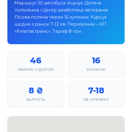
Маршрут 30 автобуса з’єднує Дитяча
поліклініка і Центр реабілітації ветеранів
Лісова поляна через 16 зупинок. Курсує
щодня з ранок 7-12 хв. Перевізник – КП
«Київпастранс». Тариф 8 грн.
46
16
ХВИЛИН У ДОРОЗІ
ЗУПИНОК
8 ₴
7-18
ВАРТІСТЬ
ХВ ІНТЕРВАЛ