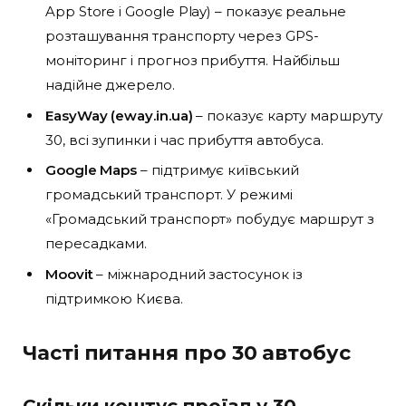
App Store і Google Play) – показує реальне
розташування транспорту через GPS-
моніторинг і прогноз прибуття. Найбільш
надійне джерело.
EasyWay (eway.in.ua)
– показує карту маршруту
30, всі зупинки і час прибуття автобуса.
Google Maps
– підтримує київський
громадський транспорт. У режимі
«Громадський транспорт» побудує маршрут з
пересадками.
Moovit
– міжнародний застосунок із
підтримкою Києва.
Часті питання про 30 автобус
Скільки коштує проїзд у 30