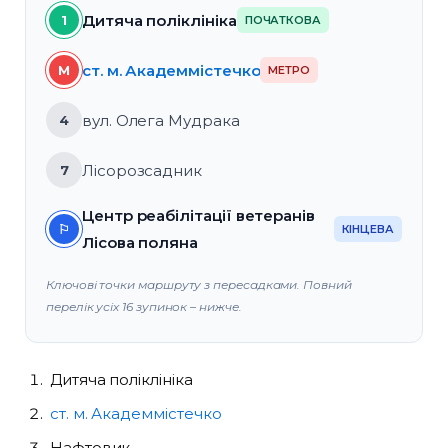
Дитяча поліклініка
1
ПОЧАТКОВА
ст. м. Академмістечко
M
МЕТРО
вул. Олега Мудрака
4
Лісорозсадник
7
Центр реабілітації ветеранів
⚐
КІНЦЕВА
Лісова поляна
Ключові точки маршруту з пересадками. Повний
перелік усіх 16 зупинок – нижче.
Дитяча поліклініка
ст. м. Академмістечко
Нафтовик