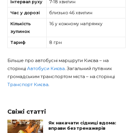
Інтервал руху
7-18 хвилин
Час у дорозі
близько 46 хвилин
Кількість
16 у кожному напрямку
зупинок
Тариф
8 грн
Більше про автобусні маршрути Києва – на
сторінці
Автобуси Києва
. Загальний путівник
громадським транспортом міста – на сторінці
Транспорт Києва
.
Свіжі статті
Як накачати сідниці вдома:
вправи без тренажерів