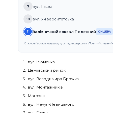
вул. Гаєва
7
вул. Університетська
10
Залізничний вокзал Південний
⚐
КІНЦЕВА
Ключові точки маршруту з пересадками. Повний перелік у
вул. Ізюмська
Деміївський ринок
вул. Володимира Брожка
вул. Монтажників
Магазин
вул. Нечуя-Левицького
вул. Гаєва