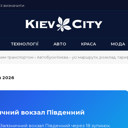
її визначити
ТЕХНОЛОГІЇ
АВТО
КРАСА
МОДА
ьким транспортом
»
Автобуси Києва – усі маршрути, розклад, тари
и 2026
ничний вокзал Південний
і Залізничний вокзал Південний через 18 зупинок.