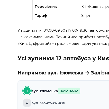
Перевізник
КП «Київпастр
Тариф
8 грн
У години пік (07:00-09:30 і 17:00-19:30) автобус 
– з максимальними. Точний час прибуття автобу
«Київ Цифровий» – графік може коригуватись у 
Усі зупинки 12 автобуса у Киє
Напрямок: вул. Ізюмська → Заліз
вул. Ізюмська
1
ПОЧАТКОВА
вул. Монтажників
4