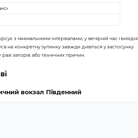
анс»
курсує з мінімальними інтервалами, у вечірній час і вихідні
са на конкретну зупинку завжди дивіться у застосунку
разі заторів або технічних причин.
ві
ничний вокзал Південний