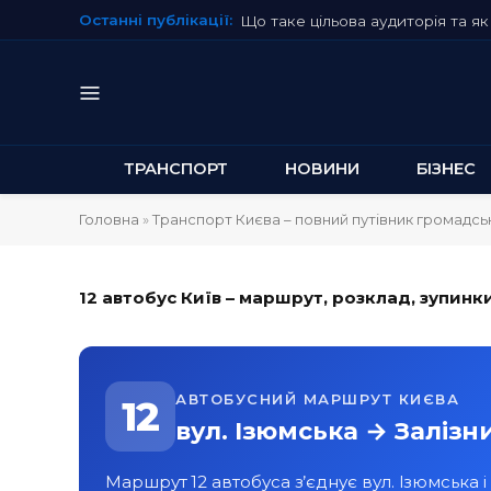
Останні публікації:
Що таке цільова аудиторія та як 
ТРАНСПОРТ
НОВИНИ
БІЗНЕС
Головна
»
Транспорт Києва – повний путівник громадс
12 автобус Київ – маршрут, розклад, зупинк
АВТОБУСНИЙ МАРШРУТ КИЄВА
12
вул. Ізюмська → Заліз
Маршрут 12 автобуса з’єднує вул. Ізюмська 