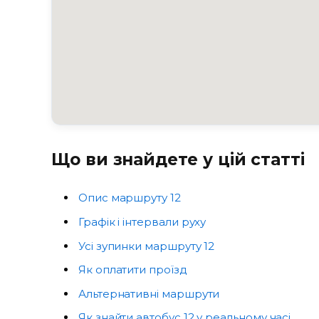
Що ви знайдете у цій статті
Опис маршруту 12
Графік і інтервали руху
Усі зупинки маршруту 12
Як оплатити проїзд
Альтернативні маршрути
Як знайти автобус 12 у реальному часі