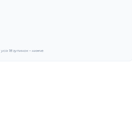
сіх 18 зупинок – нижче.