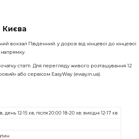
і Києва
ний вокзал Південний. у дорозі від кінцевої до кінцевої
 напрямку.
очатку статті. Для перегляду живого розташування 12
вий» або сервісом EasyWay (eway.in.ua).
хв, день 12-15 хв, після 20:00 18-20 хв; вихідні 12-17 хв
илин