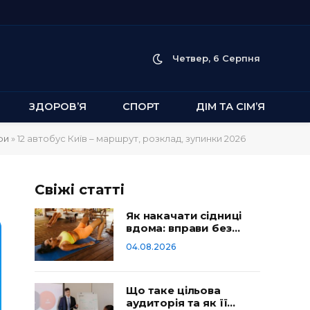
Четвер, 6 Серпня
ЗДОРОВ’Я
СПОРТ
ДІМ ТА СІМ’Я
фи
»
12 автобус Київ – маршрут, розклад, зупинки 2026
Свіжі статті
Як накачати сідниці
вдома: вправи без
тренажерів
04.08.2026
Що таке цільова
аудиторія та як її