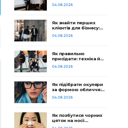
визначити
04.08.2026
Як знайти перших
клієнтів для бізнесу:
робочі способи
04.08.2026
Як правильно
присідати: техніка й
типові помилки
04.08.2026
Як підібрати окуляри
за формою обличчя:
гід
04.08.2026
Як позбутися чорних
цяток на носі:
домашній догляд