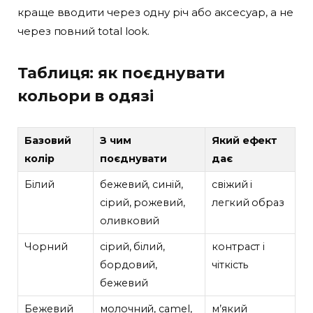
краще вводити через одну річ або аксесуар, а не
через повний total look.
Таблиця: як поєднувати
кольори в одязі
Базовий
З чим
Який ефект
колір
поєднувати
дає
Білий
бежевий, синій,
свіжий і
сірий, рожевий,
легкий образ
оливковий
Чорний
сірий, білий,
контраст і
бордовий,
чіткість
бежевий
Бежевий
молочний, camel,
м’який