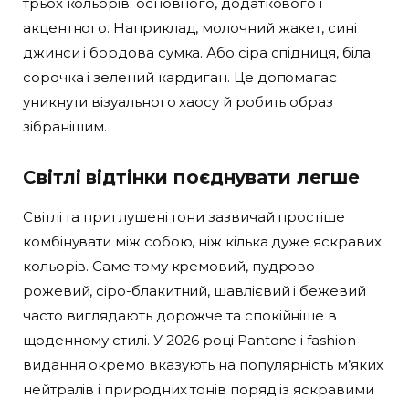
трьох кольорів: основного, додаткового і
акцентного. Наприклад, молочний жакет, сині
джинси і бордова сумка. Або сіра спідниця, біла
сорочка і зелений кардиган. Це допомагає
уникнути візуального хаосу й робить образ
зібранішим.
Світлі відтінки поєднувати легше
Світлі та приглушені тони зазвичай простіше
комбінувати між собою, ніж кілька дуже яскравих
кольорів. Саме тому кремовий, пудрово-
рожевий, сіро-блакитний, шавлієвий і бежевий
часто виглядають дорожче та спокійніше в
щоденному стилі. У 2026 році Pantone і fashion-
видання окремо вказують на популярність м’яких
нейтралів і природних тонів поряд із яскравими