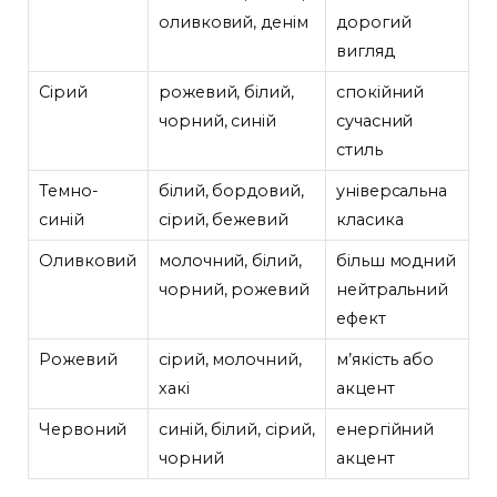
оливковий, денім
дорогий
вигляд
Сірий
рожевий, білий,
спокійний
чорний, синій
сучасний
стиль
Темно-
білий, бордовий,
універсальна
синій
сірий, бежевий
класика
Оливковий
молочний, білий,
більш модний
чорний, рожевий
нейтральний
ефект
Рожевий
сірий, молочний,
м’якість або
хакі
акцент
Червоний
синій, білий, сірий,
енергійний
чорний
акцент