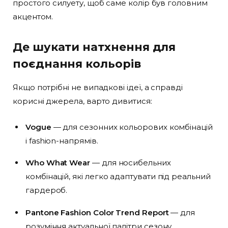
простого силуету, щоб саме колір був головним
акцентом.
Де шукати натхнення для
поєднання кольорів
Якщо потрібні не випадкові ідеї, а справді
корисні джерела, варто дивитися:
Vogue
— для сезонних кольорових комбінацій
і fashion-напрямів.
Who What Wear
— для носибельних
комбінацій, які легко адаптувати під реальний
гардероб.
Pantone Fashion Color Trend Report
— для
розуміння актуальної палітри сезону.