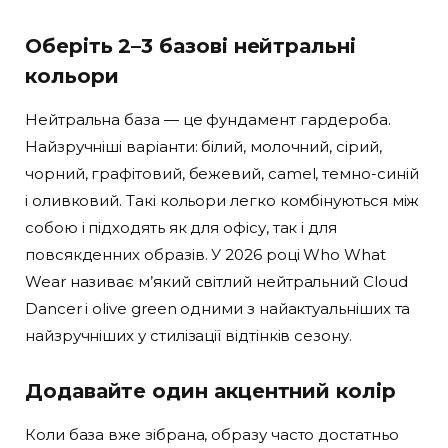
Оберіть 2–3 базові нейтральні
кольори
Нейтральна база — це фундамент гардероба.
Найзручніші варіанти: білий, молочний, сірий,
чорний, графітовий, бежевий, camel, темно-синій
і оливковий. Такі кольори легко комбінуються між
собою і підходять як для офісу, так і для
повсякденних образів. У 2026 році Who What
Wear називає м’який світлий нейтральний Cloud
Dancer і olive green одними з найактуальніших та
найзручніших у стилізації відтінків сезону.
Додавайте один акцентний колір
Коли база вже зібрана, образу часто достатньо