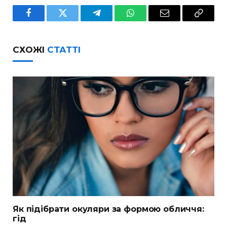
Facebook
Twitter
Telegram
WhatsApp
Email
Copy
Link
СХОЖІ
СТАТТІ
Як підібрати окуляри за формою обличчя:
гід