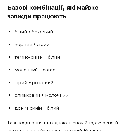
Базові комбінації, які майже
завжди працюють
білий + бежевий
чорний + сірий
темно-синій + білий
молочний + camel
сірий + рожевий
оливковий + молочний
денім-синій + білий
Такі поєднання виглядають спокійно, сучасно й
підходять для більшості ситуацій. Вони не