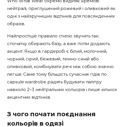
Who What Wear окремо виділяє кремові
нейтралі, приглушений рожевий і оливковий як
одні з найзручніших відтінків для повсякденних
образів.
Найпростіше правило стилю звучить так:
спочатку обирають базу, а вже потім додають
акцент. Якщо в гардеробі є білий, молочний,
чорний, сірий, бежевий, темно-синій або
оливковий, комбінувати речі між собою значно
легше. Саме тому більшість сучасних гідів по
capsule wardrobe радять будувати палітру
навколо 2–3 нейтральних кольорів і лише кількох
акцентних відтінків.
З чого почати поєднання
кольорів в одязі