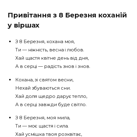
Привітання з 8 Березня коханій
у віршах
З 8 Березня, кохана моя,
Ти — ніжність, весна і любов.
Хай щастя квітне день від дня,
А в серці — радість знов і знов.
Кохана, зі святом весни,
Нехай збуваються сни.
Хай доля щедро дарує тепло,
А в серці завжди буде світло.
З 8 Березня, моя мила,
Ти — моє щастя і сила.
Хай усмішка твоя розквітає,