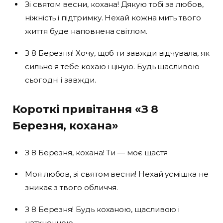
Зі святом весни, кохана! Дякую тобі за любов,
ніжність і підтримку. Нехай кожна мить твого
життя буде наповнена світлом.
З 8 Березня! Хочу, щоб ти завжди відчувала, як
сильно я тебе кохаю і ціную. Будь щасливою
сьогодні і завжди.
Короткі привітання «З 8
Березня, кохана»
З 8 Березня, кохана! Ти — моє щастя
Моя любов, зі святом весни! Нехай усмішка не
зникає з твого обличчя.
З 8 Березня! Будь коханою, щасливою і
натхненною.