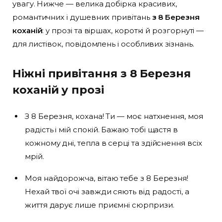
увагу. Нижче — велика добірка красивих,
романтичних і душевних привітань
з 8 Березня
коханій
: у прозі та віршах, короткі й розгорнуті —
для листівок, повідомлень і особливих зізнань.
Ніжні привітання з 8 Березня
коханій у прозі
З 8 Березня, кохана! Ти — моє натхнення, моя
радість і мій спокій. Бажаю тобі щастя в
кожному дні, тепла в серці та здійснення всіх
мрій.
Моя найдорожча, вітаю тебе з 8 Березня!
Нехай твої очі завжди сяють від радості, а
життя дарує лише приємні сюрпризи.