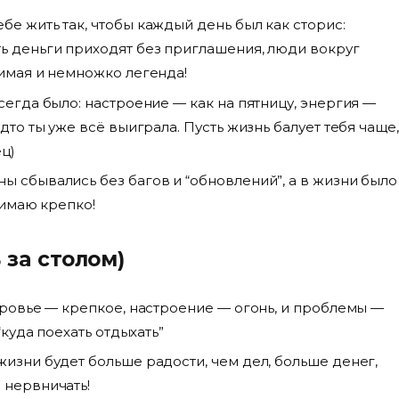
бе жить так, чтобы каждый день был как сторис:
ть деньги приходят без приглашения, люди вокруг
бимая и немножко легенда!
сегда было: настроение — как на пятницу, энергия —
удто ты уже всё выиграла. Пусть жизнь балует тебя чаще,
ец)
ы сбывались без багов и “обновлений”, а в жизни было
бнимаю крепко!
 за столом)
доровье — крепкое, настроение — огонь, и проблемы —
“куда поехать отдыхать”
жизни будет больше радости, чем дел, больше денег,
 нервничать!