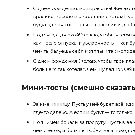
С днём рождения, моя красотка! Желаю те
красиво, весело и с хорошим светом Пус
будут адекватные, а ты — счастливая, лю
Подруга, с днюхой! Желаю, чтобы у тебя в
как после отпуска, и уверенность — как б
чем ты балуешь себя (хотя ты и так молод
С днём рождения! Желаю, чтобы твои план
больше “я так хотела!”, чем “ну ладно”. О
Мини-тосты (смешно сказать
За именинницу! Пусть у неё будет всё: з
где-то далеко. А если и будут — то только 
Поднимем бокалы за подругу! Пусть в её 
чем счетов, и больше любви, чем поводов