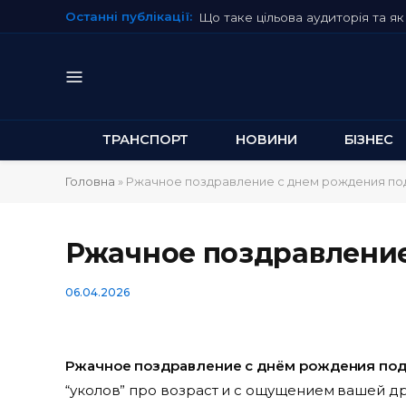
Останні публікації:
Що таке цільова аудиторія та як 
ТРАНСПОРТ
НОВИНИ
БІЗНЕС
Головна
»
Ржачное поздравление с днем рождения по
Ржачное поздравление
06.04.2026
Ржачное поздравление с днём рождения по
“уколов” про возраст и с ощущением вашей д