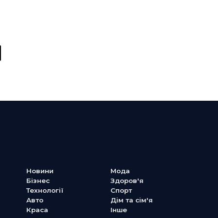
y
Новини
Мода
Бізнес
Здоров'я
Технології
Спорт
Авто
Дім та сім'я
Краса
Інше