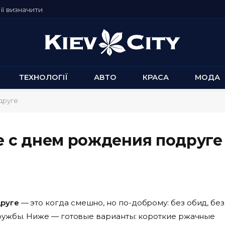
її визначити
ТЕХНОЛОГІЇ
АВТО
КРАСА
МОДА
друге
 с днем рождения подруге
друге
— это когда смешно, но по-доброму: без обид, без
ружбы. Ниже — готовые варианты: короткие ржачные