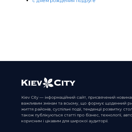
с днем рождения подруге
Kiev City — інформаційний сайт, присвячений новина
важливим змінам та всьому, що формує щоденний ритм
життя районів, суспільні події, тенденції розвитку сто
також публікуються статті про бізнес, технології, авто
корисним і цікавим для широкої аудиторії.