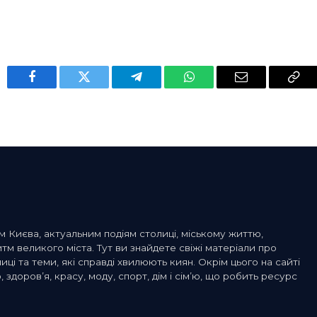
Facebook
Twitter
Telegram
WhatsApp
Email
Cop
Link
м Києва, актуальним подіям столиці, міському життю,
 великого міста. Тут ви знайдете свіжі матеріали про
лиці та теми, які справді хвилюють киян. Окрім цього на сайті
, здоров’я, красу, моду, спорт, дім і сім’ю, що робить ресурс