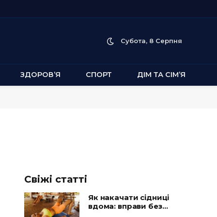
Субота, 8 Серпня
ЗДОРОВ’Я
СПОРТ
ДІМ ТА СІМ’Я
Свіжі статті
Як накачати сідниці
вдома: вправи без
тренажерів