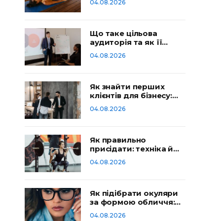
04.08.2026
Що таке цільова
аудиторія та як її
визначити
04.08.2026
Як знайти перших
клієнтів для бізнесу:
робочі способи
04.08.2026
Як правильно
присідати: техніка й
типові помилки
04.08.2026
Як підібрати окуляри
за формою обличчя:
гід
04.08.2026