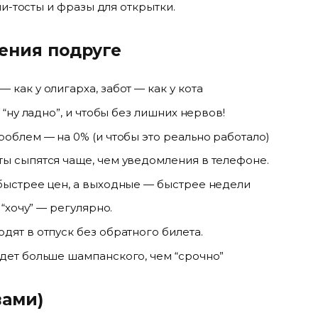
и-тосты и фразы для открытки.
ения подруге
как у олигарха, забот — как у кота
 “ну ладно”, и чтобы без лишних нервов!
роблем — на 0% (и чтобы это реально работало)
ты сыпятся чаще, чем уведомления в телефоне.
 быстрее цен, а выходные — быстрее недели
 “хочу” — регулярно.
дят в отпуск без обратного билета.
удет больше шампанского, чем “срочно”
вами)