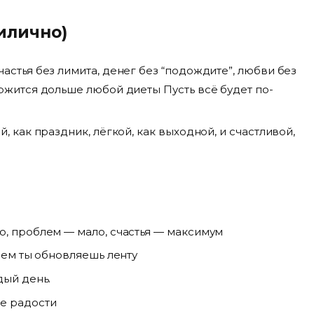
илично)
астья без лимита, денег без “подождите”, любви без
ржится дольше любой диеты Пусть всё будет по-
, как праздник, лёгкой, как выходной, и счастливой,
о, проблем — мало, счастья — максимум
 чем ты обновляешь ленту
дый день.
е радости