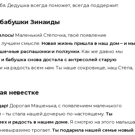
тебя. Дедушка всегда поможет, всегда поддержит.
 бабушки Зинаиды
илось!
Маленький Стёпочка, твоё появление
м лучшем смысле.
Новая жизнь пришла в наш дом – и м
ошечные распашонки и ползунки.
Как же давно мы
 и бабушка снова достала с антресолей старую
и на радость всем нам. Ты наше сокровище, наш Стёпа,
ая невестке
ар!
Дорогая Машенька, с появлением маленького
й – ты стала нашей дочерью по-настоящему.
Ты
ех и радость в нашем доме.
Я смотрю на этого малыш
о невыразимо трогает.
Ты подарила нашей семье новый