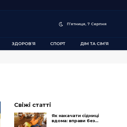
П’ятниця, 7 Серпня
ЗДОРОВ’Я
СПОРТ
ДІМ ТА СІМ’Я
Свіжі статті
Як накачати сідниці
вдома: вправи без
тренажерів