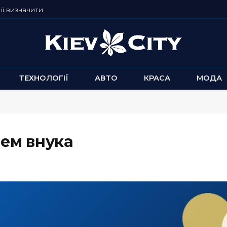
її визначити
ТЕХНОЛОГІЇ
АВТО
КРАСА
МОДА
ем внука