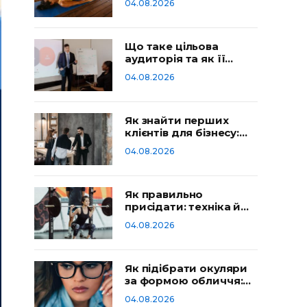
04.08.2026
Що таке цільова
аудиторія та як її
визначити
04.08.2026
Як знайти перших
клієнтів для бізнесу:
робочі способи
04.08.2026
Як правильно
присідати: техніка й
типові помилки
04.08.2026
Як підібрати окуляри
за формою обличчя:
гід
04.08.2026