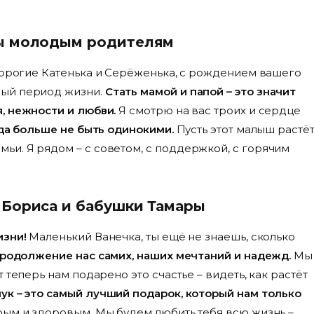
ны молодым родителям
рогие Катенька и Серёженька, с рождением вашего
ный период жизни.
Стать мамой и папой – это значит
, нежности и любви.
Я смотрю на вас троих и сердце
гда больше не быть одинокими.
Пусть этот малыш растё
и. Я рядом – с советом, с поддержкой, с горячим
 Бориса и бабушки Тамары
изни!
Маленький Ванечка, ты ещё не знаешь, сколько
продолжение нас самих, наших мечтаний и надежд.
Мы
 теперь нам подарено это счастье – видеть, как растёт
ук – это самый лучший подарок, который нам только
ым и здоровым. Мы будем любить тебя всю жизнь –