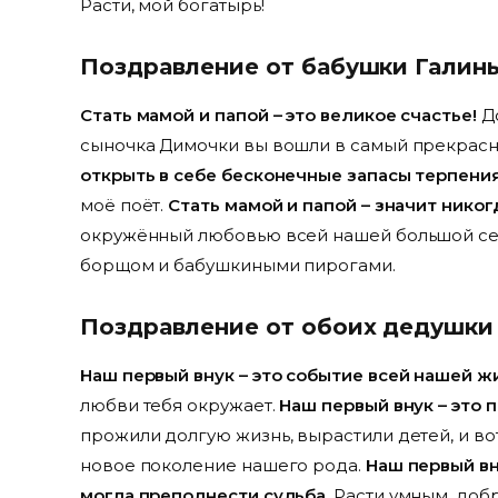
Расти, мой богатырь!
Поздравление от бабушки Гали
Стать мамой и папой – это великое счастье!
До
сыночка Димочки вы вошли в самый прекрас
открыть в себе бесконечные запасы терпения
моё поёт.
Стать мамой и папой – значит нико
окружённый любовью всей нашей большой семь
борщом и бабушкиными пирогами.
Поздравление от обоих дедушки
Наш первый внук – это событие всей нашей ж
любви тебя окружает.
Наш первый внук – это 
прожили долгую жизнь, вырастили детей, и вот
новое поколение нашего рода.
Наш первый вн
могла преподнести судьба.
Расти умным, добр