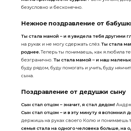
безусловно и бесконечно.
Нежное поздравление от бабуш
Ты стала мамой – и я увидела тебя другими г
на руках и не могу сдержать слёз.
Ты стала ма
роднее.
Теперь ты понимаешь, как я любила теб
безгранично.
Ты стала мамой – и наш малень
буду рядом, буду помогать и учить, буду нянчи
сына.
Поздравление от дедушки сыну
Сын стал отцом – значит, я стал дедом!
Андрюш
Сын стал отцом – и в эту минуту я вспомнил д
держишь на руках своего Колю и понимаешь то
семья стала на одного человека больше, на 