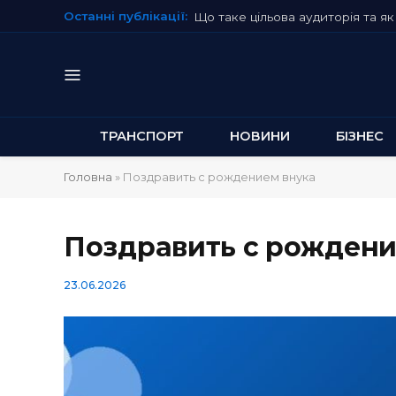
Останні публікації:
Що таке цільова аудиторія та як 
ТРАНСПОРТ
НОВИНИ
БІЗНЕС
Головна
»
Поздравить с рождением внука
Поздравить с рождени
23.06.2026