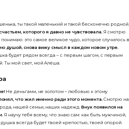
енька, ты такой маленький и такой бесконечно родной
частьем, которого я давно не чувствовала.
Я смотрю
 понимаю: это самое великое чудо, которое случилось 
ею душой, снова вижу смысл в каждом новом утре.
шка будет рядом всегда – с первым шагом, с первым
 Ты мой свет, мой Алёша.
ра
е!
Не деньгами, не золотом – любовью к этому
 понял, что жил именно ради этого момента.
Смотрю на
рода, нашей семьи, наших надежд.
Внук появился на
и.
Я научу тебя всему, что знаю сам: как быть мужчиной,
едушка всегда будет твоей крепостью, твоей опорой.