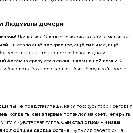
ки Людмилы дочери
лазами!
Дочка моя Оленька, смотрю на тебя с малышом
мой – и стала ещё прекраснее, ещё сильнее, ещё
я все эти годы – точно так же безоглядно и
кий Артёмка сразу стал солнышком нашей семьи.
Я
ть и баловать. Это моё счастье – быть бабушкой твоего
а, ты не представляешь, как я горжусь тобой сегодня
ень, когда ты сам впервые появился на свет.
Теперь ты
, что я чувствовал тогда.
Сын стал отцом – и наша
одно любящее сердце богаче.
Будь для своего сына