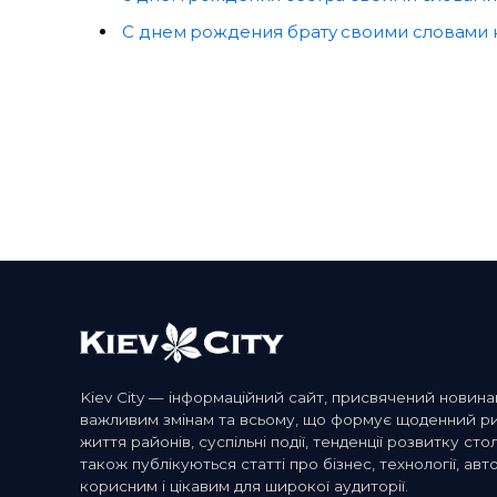
С днем рождения брату своими словами 
Kiev City — інформаційний сайт, присвячений новина
важливим змінам та всьому, що формує щоденний ритм
життя районів, суспільні події, тенденції розвитку сто
також публікуються статті про бізнес, технології, авто
корисним і цікавим для широкої аудиторії.