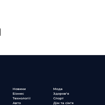
y
Новини
Мода
Бізнес
Здоров'я
Технології
Спорт
Авто
Дім та сім'я