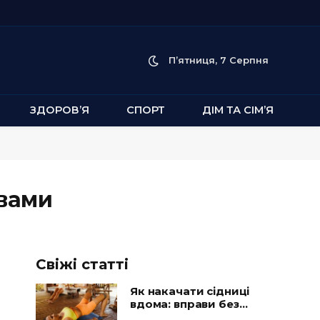
П’ятниця, 7 Серпня
ЗДОРОВ’Я
СПОРТ
ДІМ ТА СІМ’Я
вами
Свіжі статті
Як накачати сідниці
вдома: вправи без
тренажерів