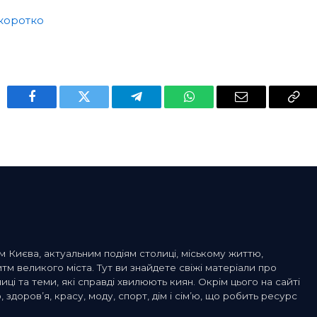
коротко
Facebook
Twitter
Telegram
WhatsApp
Email
Cop
Link
м Києва, актуальним подіям столиці, міському життю,
 великого міста. Тут ви знайдете свіжі матеріали про
лиці та теми, які справді хвилюють киян. Окрім цього на сайті
, здоров’я, красу, моду, спорт, дім і сім’ю, що робить ресурс