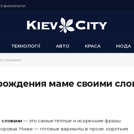
її визначити
ТЕХНОЛОГІЇ
АВТО
КРАСА
МОДА
и словами
рождения маме своими сло
 словами
— это самые тёплые и искренние фразы:
доровья. Ниже — готовые варианты в прозе: короткие