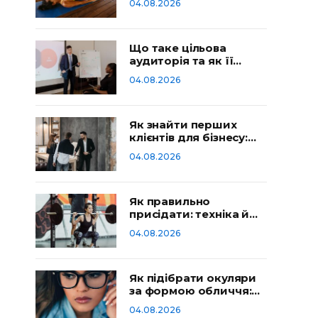
04.08.2026
Що таке цільова
аудиторія та як її
визначити
04.08.2026
Як знайти перших
клієнтів для бізнесу:
робочі способи
04.08.2026
Як правильно
присідати: техніка й
типові помилки
04.08.2026
Як підібрати окуляри
за формою обличчя:
гід
04.08.2026