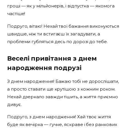
гроші — як у мільйонерів, і відпустка — якомога
частіше!
Подруго, вітаю! Нехай твої бажання виконуються
швидше, ніж ти встигаєш їх загадувати, а
проблеми губляться десь по дорозі до тебе.
Веселі привітання з днем
народження подрузі
З днем народження! Бажаю тобі не дорослішати,
а просто ставати ще крутішою з кожним роком.
Нехай дзеркало завжди тішить, а життя приємно
дивує.
Подруго, з днем народження! Хай твоє життя
буде як вечірка — гучне, яскраве і без ранкових