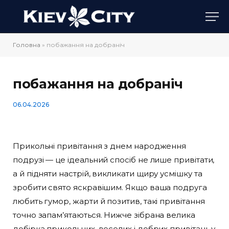
Головна
»
побажання на добраніч
побажання на добраніч
06.04.2026
Прикольні привітання з днем народження
подрузі — це ідеальний спосіб не лише привітати,
а й підняти настрій, викликати щиру усмішку та
зробити свято яскравішим. Якщо ваша подруга
любить гумор, жарти й позитив, такі привітання
точно запам’ятаються. Нижче зібрана велика
добірка прикольних, веселих і добрих привітань у