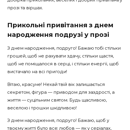
прозі та віршах.
Прикольні привітання з днем
народження подрузі у прозі
З днем народження, подруго! Бажаю тобі стільки
грошей, щоб не рахувати здачу, стільки щастя,
щоб не поміщалося в серці, і стільки енергії, щоб
вистачало на всі пригоди!
Вітаю, красуне! Нехай твій вік залишається
секретом, фігура — приводом для заздрості, а
життя — суцільним святом. Будь щасливою,
веселою і трошки шкідливою!
З днем народження, подруго! Бажаю, щоб у
твоєму житті було все: любов — як у серіалах,