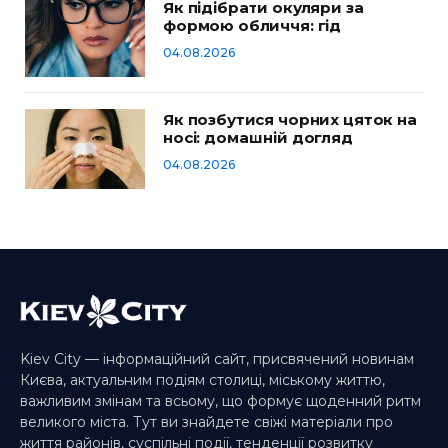
Як підібрати окуляри за
формою обличчя: гід
04.08.2026
Як позбутися чорних цяток на
носі: домашній догляд
04.08.2026
Kiev City — інформаційний сайт, присвячений новинам
Києва, актуальним подіям столиці, міському життю,
важливим змінам та всьому, що формує щоденний ритм
великого міста. Тут ви знайдете свіжі матеріали про
життя районів, суспільні події, тенденції розвитку