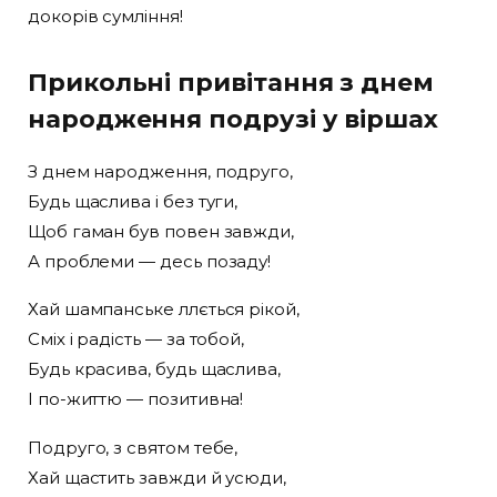
докорів сумління!
Прикольні привітання з днем
народження подрузі у віршах
З днем народження, подруго,
Будь щаслива і без туги,
Щоб гаман був повен завжди,
А проблеми — десь позаду!
Хай шампанське ллється рікой,
Сміх і радість — за тобой,
Будь красива, будь щаслива,
І по-життю — позитивна!
Подруго, з святом тебе,
Хай щастить завжди й усюди,