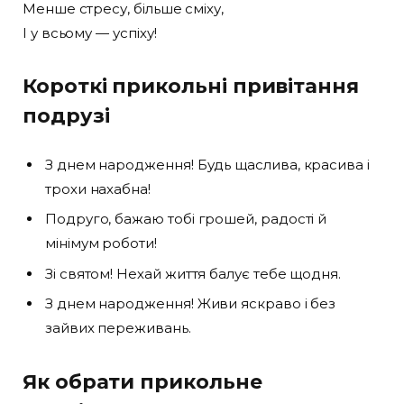
Менше стресу, більше сміху,
І у всьому — успіху!
Короткі прикольні привітання
подрузі
З днем народження! Будь щаслива, красива і
трохи нахабна!
Подруго, бажаю тобі грошей, радості й
мінімум роботи!
Зі святом! Нехай життя балує тебе щодня.
З днем народження! Живи яскраво і без
зайвих переживань.
Як обрати прикольне