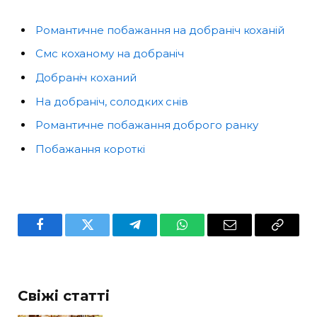
Романтичне побажання на добраніч коханій
Смс коханому на добраніч
Добраніч коханий
На добраніч, солодких снів
Романтичне побажання доброго ранку
Побажання короткі
Facebook
Twitter
Telegram
WhatsApp
Email
Copy
Link
Свіжі статті