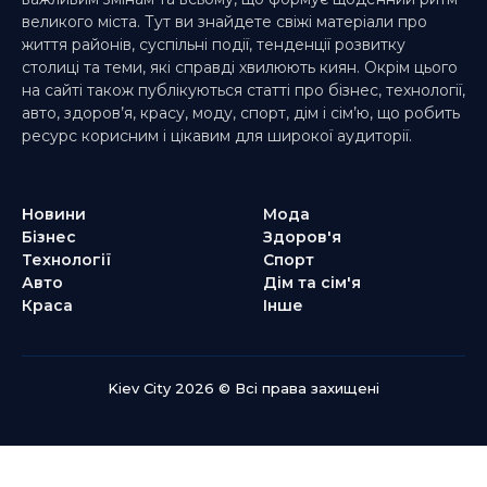
великого міста. Тут ви знайдете свіжі матеріали про
життя районів, суспільні події, тенденції розвитку
столиці та теми, які справді хвилюють киян. Окрім цього
на сайті також публікуються статті про бізнес, технології,
авто, здоров’я, красу, моду, спорт, дім і сім’ю, що робить
ресурс корисним і цікавим для широкої аудиторії.
Новини
Мода
Бізнес
Здоров'я
Технології
Спорт
Авто
Дім та сім'я
Краса
Інше
Kiev City 2026 © Всі права захищені