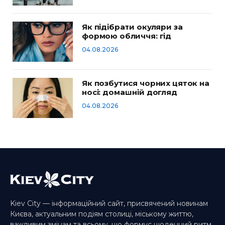
Як підібрати окуляри за
формою обличчя: гід
04.08.2026
Як позбутися чорних цяток на
носі: домашній догляд
04.08.2026
Kiev City — інформаційний сайт, присвячений новинам
Києва, актуальним подіям столиці, міському життю,
важливим змінам та всьому, що формує щоденний ритм