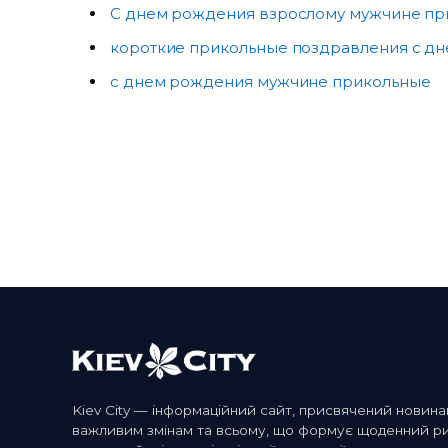
С днем рождения взрослому мужчине пр
короткие прикольные поздравления с д
с днем рождения мужчине прикольные
Kiev City — інформаційний сайт, присвячений новина
важливим змінам та всьому, що формує щоденний ритм