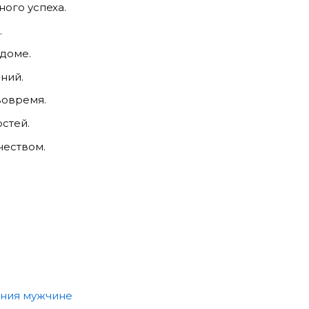
ного успеха.
.
 доме.
ний.
вовремя.
стей.
чеством.
ения мужчине