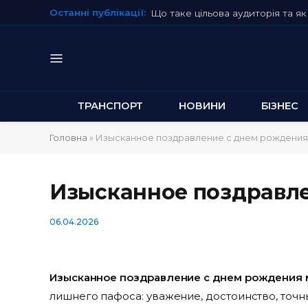
Останні публікації:
Що таке цільова аудиторія та як 
ТРАНСПОРТ
НОВИНИ
БІЗНЕС
Головна
»
Изысканное поздравление с днем рождени
Изысканное поздравл
06.04.2026
Изысканное поздравление с днем рождения
лишнего пафоса: уважение, достоинство, точн