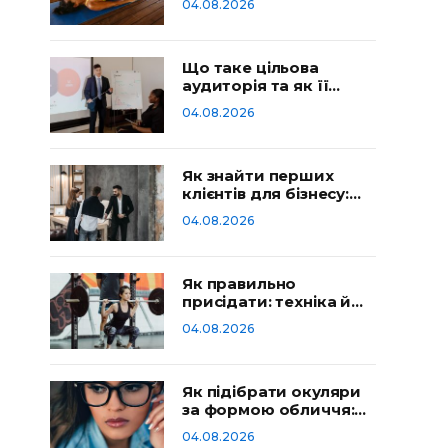
04.08.2026
Що таке цільова
аудиторія та як її
визначити
04.08.2026
Як знайти перших
клієнтів для бізнесу:
робочі способи
04.08.2026
Як правильно
присідати: техніка й
типові помилки
04.08.2026
Як підібрати окуляри
за формою обличчя:
гід
04.08.2026