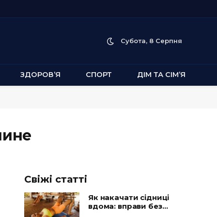
Субота, 8 Серпня
ЗДОРОВ’Я
СПОРТ
ДІМ ТА СІМ’Я
чине
Свіжі статті
Як накачати сідниці
вдома: вправи без
тренажерів