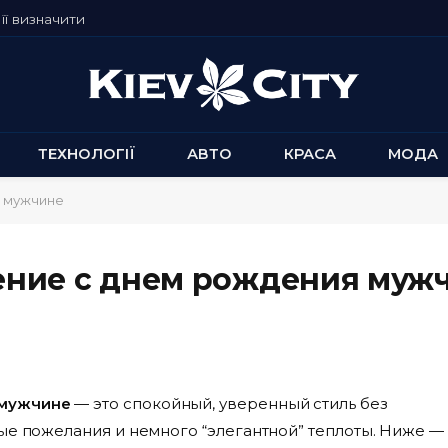
її визначити
ТЕХНОЛОГІЇ
АВТО
КРАСА
МОДА
я мужчине
ение с днем рождения муж
 мужчине
— это спокойный, уверенный стиль без
ые пожелания и немного “элегантной” теплоты. Ниже —