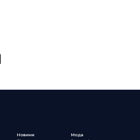
y
Новини
Мода