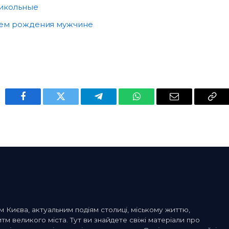
икольные
нем рождения мужчине
Facebook
Twitter
Telegram
WhatsApp
Email
Cop
Link
м Києва, актуальним подіям столиці, міському життю,
 великого міста. Тут ви знайдете свіжі матеріали про