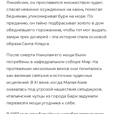
Ликийских, он прославился множеством чудес:
спасал невинно осужденных на казнь, помогал
беднякам, утихомиривал бури на море. По
преданию, он тайно подбрасывал золото в дом
обедневшего горожанина, чтобы тот мог выдать
замуж трех дочерей – эта история стала основой
образа Санта-Клауса.
После смерти Николая его мощи были
погребены в кафедральном соборе Мир. На
протяжении нескольких веков они почитались
как великая святыня и источник чудесных
исцелений. В XI веке, когда Малая Азия
оказалась под угрозой нашествия сельджуков,
итальянские купцы из города Бари задумали
перевезти мощи угодника к себе.
В 1087 году три барийских корабля отправились