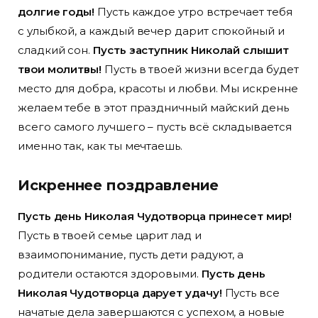
долгие годы!
Пусть каждое утро встречает тебя
с улыбкой, а каждый вечер дарит спокойный и
сладкий сон.
Пусть заступник Николай слышит
твои молитвы!
Пусть в твоей жизни всегда будет
место для добра, красоты и любви. Мы искренне
желаем тебе в этот праздничный майский день
всего самого лучшего – пусть всё складывается
именно так, как ты мечтаешь.
Искреннее поздравление
Пусть день Николая Чудотворца принесет мир!
Пусть в твоей семье царит лад и
взаимопонимание, пусть дети радуют, а
родители остаются здоровыми.
Пусть день
Николая Чудотворца дарует удачу!
Пусть все
начатые дела завершаются с успехом, а новые