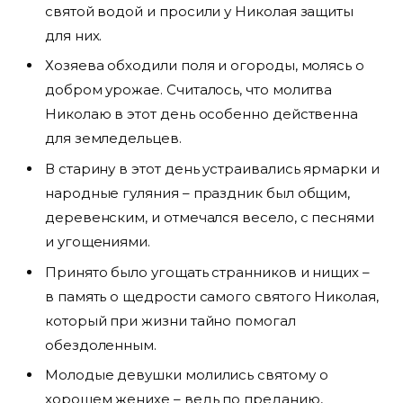
святой водой и просили у Николая защиты
для них.
Хозяева обходили поля и огороды, молясь о
добром урожае. Считалось, что молитва
Николаю в этот день особенно действенна
для земледельцев.
В старину в этот день устраивались ярмарки и
народные гуляния – праздник был общим,
деревенским, и отмечался весело, с песнями
и угощениями.
Принято было угощать странников и нищих –
в память о щедрости самого святого Николая,
который при жизни тайно помогал
обездоленным.
Молодые девушки молились святому о
хорошем женихе – ведь по преданию,