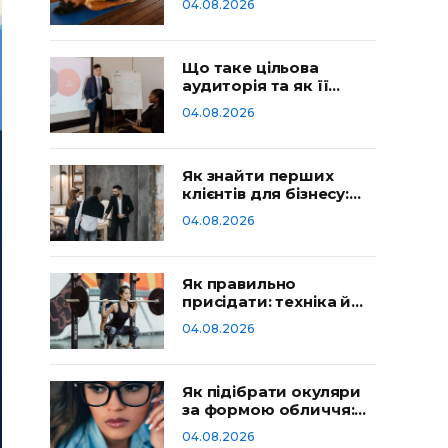
04.08.2026
Що таке цільова
аудиторія та як її
визначити
04.08.2026
Як знайти перших
клієнтів для бізнесу:
робочі способи
04.08.2026
Як правильно
присідати: техніка й
типові помилки
04.08.2026
Як підібрати окуляри
за формою обличчя:
гід
04.08.2026