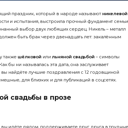
оящий праздник, который в народе называют
никелевой
дости и испытания, выстроила прочный фундамент семьи
осознанный выбор двух любящих сердец. Никель – металл
должен быть брак через двенадцать лет: закалённым
у также
шёлковой
или
льняной свадьбой
– символы
Как бы ни называлась эта дата, она заслуживает
ье вы найдёте лучшие поздравления с 12 годовщиной
смешные, для близких и для публикаций в соцсетях.
ой свадьбы в прозе
 вы идёте рядом, поддерживаете друг друга в трудны