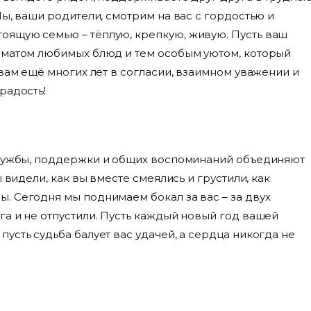
Мы, ваши родители, смотрим на вас с гордостью и
оящую семью – тёплую, крепкую, живую. Пусть ваш
оматом любимых блюд и тем особым уютом, который
 вам ещё многих лет в согласии, взаимном уважении и
радость!
ружбы, поддержки и общих воспоминаний объединяют
 видели, как вы вместе смеялись и грустили, как
. Сегодня мы поднимаем бокал за вас – за двух
а и не отпустили. Пусть каждый новый год вашей
усть судьба балует вас удачей, а сердца никогда не