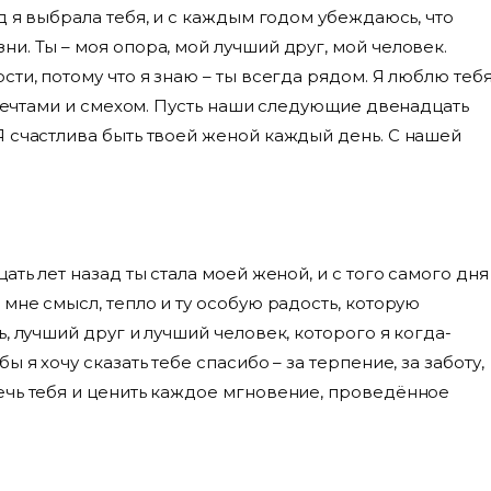
 я выбрала тебя, и с каждым годом убеждаюсь, что
и. Ты – моя опора, мой лучший друг, мой человек.
ти, потому что я знаю – ты всегда рядом. Я люблю теб
, мечтами и смехом. Пусть наши следующие двенадцать
Я счастлива быть твоей женой каждый день. С нашей
ть лет назад ты стала моей женой, и с того самого дня
мне смысл, тепло и ту особую радость, которую
, лучший друг и лучший человек, которого я когда-
 я хочу сказать тебе спасибо – за терпение, за заботу,
ечь тебя и ценить каждое мгновение, проведённое