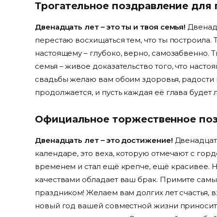
Трогательное поздравление для 
Двенадцать лет – это ты и твоя семья!
Двенадц
перестаю восхищаться тем, что ты построила. 
настоящему – глубоко, верно, самозабвенно. Т
семья – живое доказательство того, что наст
свадьбы желаю вам обоим здоровья, радости 
продолжается, и пусть каждая её глава будет
Официальное торжественное по
Двенадцать лет – это достижение!
Двенадцать
календаре, это веха, которую отмечают с го
временем и стал ещё крепче, ещё красивее. Н
качествами обладает ваш брак. Примите сам
праздником! Желаем вам долгих лет счастья, 
новый год вашей совместной жизни приносит