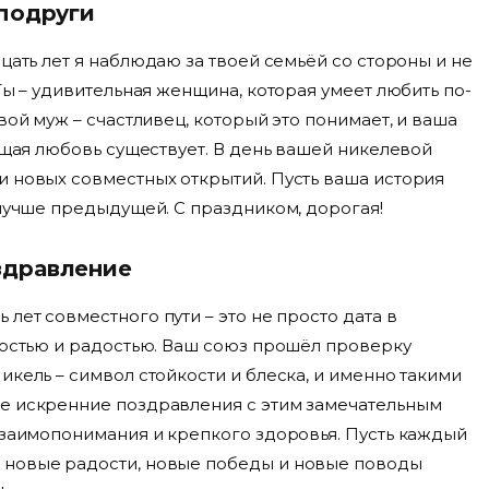
подруги
ать лет я наблюдаю за твоей семьёй со стороны и не
Ты – удивительная женщина, которая умеет любить по-
вой муж – счастливец, который это понимает, и ваша
оящая любовь существует. В день вашей никелевой
и новых совместных открытий. Пусть ваша история
 лучше предыдущей. С праздником, дорогая!
здравление
 лет совместного пути – это не просто дата в
рдостью и радостью. Ваш союз прошёл проверку
икель – символ стойкости и блеска, и именно такими
ые искренние поздравления с этим замечательным
взаимопонимания и крепкого здоровья. Пусть каждый
 новые радости, новые победы и новые поводы