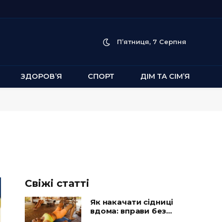
П’ятниця, 7 Серпня
ЗДОРОВ’Я
СПОРТ
ДІМ ТА СІМ’Я
Свіжі статті
Як накачати сідниці
вдома: вправи без
тренажерів