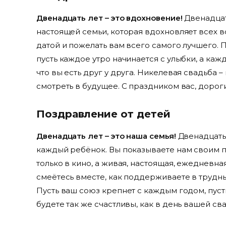
Двенадцать лет – это вдохновение!
Двенадцат
настоящей семьи, которая вдохновляет всех в
датой и пожелать вам всего самого лучшего. 
пусть каждое утро начинается с улыбки, а каж
что вы есть друг у друга. Никелевая свадьба –
смотреть в будущее. С праздником вас, дорог
Поздравление от детей
Двенадцать лет – это наша семья!
Двенадцать 
каждый ребёнок. Вы показываете нам своим пр
только в кино, а живая, настоящая, ежедневная
смеётесь вместе, как поддерживаете в трудны
Пусть ваш союз крепнет с каждым годом, пусть
будете так же счастливы, как в день вашей св