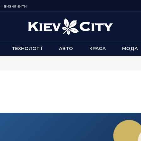
її визначити
ТЕХНОЛОГІЇ
АВТО
КРАСА
МОДА